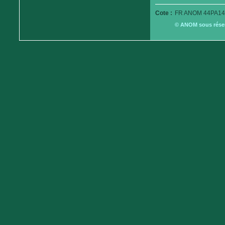
Cote :
FR ANOM 44PA14
© ANOM sous réserv