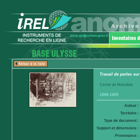
Travail de perles s
Cercle de Mahafaly
1896-1905
Auteur :
Territoire :
Type de document :
Support et dimensions :
Provenance :