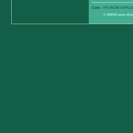
Cote :
FR ANOM 44PA14
© ANOM sous réserv