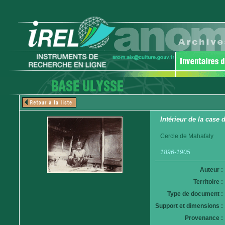
Intérieur de la case
Cercle de Mahafaly
1896-1905
Auteur :
Territoire :
Type de document :
Support et dimensions :
Provenance :