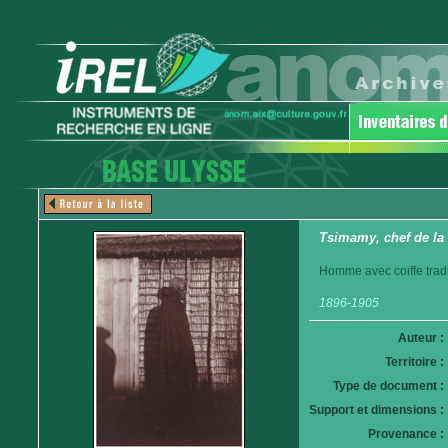
Tsimamy, chef de la
Homme avec coiffe tradi
1896-1905
Auteur :
Territoire :
Type de document :
Support et dimensions :
Provenance :