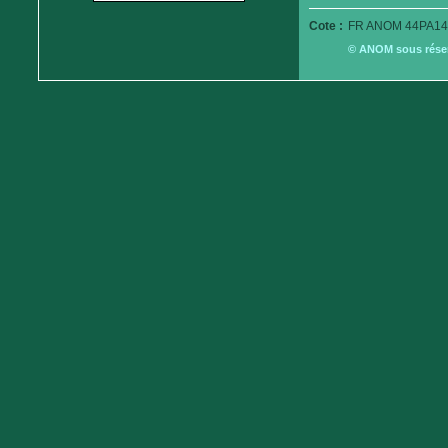
Cote :
FR ANOM 44PA14
© ANOM sous réserv