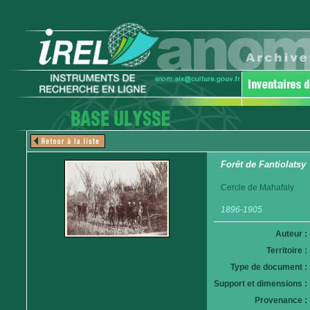
Forêt de Fantiolatsy
Cercle de Mahafaly
1896-1905
Auteur :
Territoire :
Type de document :
Support et dimensions :
Provenance :