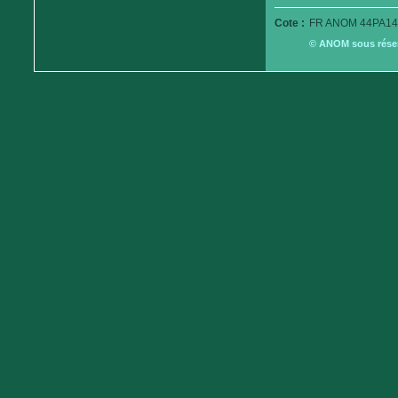
Cote :
FR ANOM 44PA14
© ANOM sous réserv