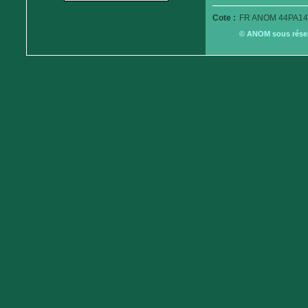
Cote :
FR ANOM 44PA14
© ANOM sous réserv