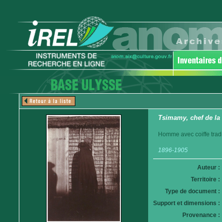
Tsimamy, chef de la
Homme avec coiffe tradi
1896-1905
Auteur :
Territoire :
Type de document :
Support et dimensions :
Provenance :