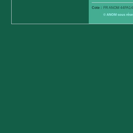
Cote :
FR ANOM 44PA14
© ANOM sous réserv