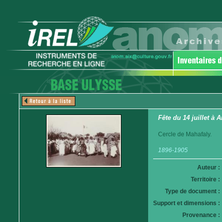
Fête du 14 juillet à
Cercle de Mahafaly.
1896-1905
Auteur :
Territoire :
Type de document :
Support et dimensions :
Provenance :