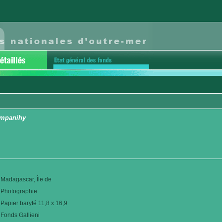
 Ampanihy
Madagascar, Île de
Photographie
Papier baryté 11,8 x 16,9
Fonds Gallieni