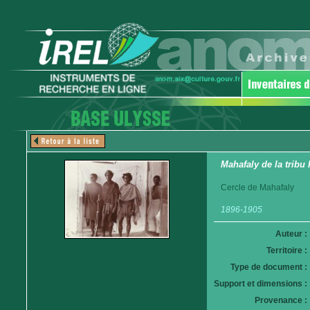
Mahafaly de la trib
Cercle de Mahafaly
1896-1905
Auteur :
Territoire :
Type de document :
Support et dimensions :
Provenance :