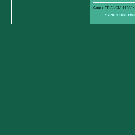
Cote :
FR ANOM 44PA14
© ANOM sous réserv