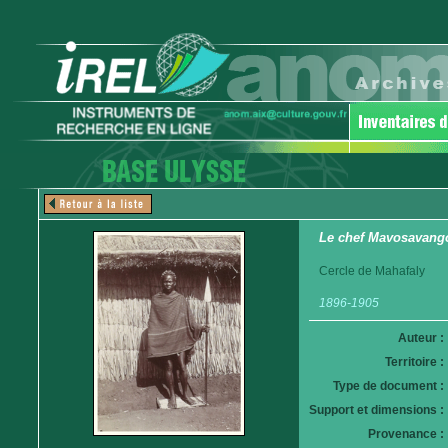
Le chef Mavosavang
Cercle de Mahafaly
1896-1905
Auteur :
Territoire :
Type de document :
Support et dimensions :
Provenance :