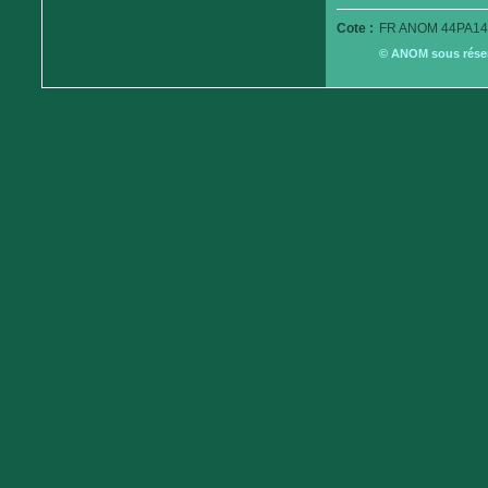
Cote :
FR ANOM 44PA14
© ANOM sous réserv