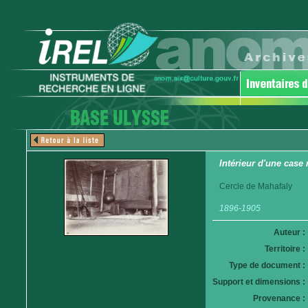
Intérieur d'une case
Cercle de Mahafaly
1896-1905
Auteur :
Territoire :
Type de document :
Support et dimensions :
Provenance :