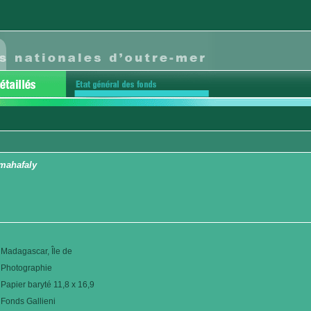
 mahafaly
Madagascar, Île de
Photographie
Papier baryté 11,8 x 16,9
Fonds Gallieni