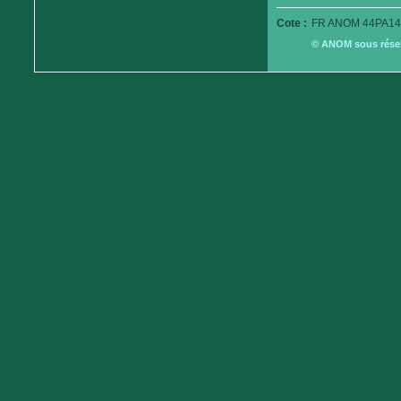
Cote :
FR ANOM 44PA14
© ANOM sous réserv