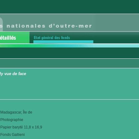
ly vue de face
Madagascar, Île de
Photographie
Papier baryté 11,8 x 16,9
Fonds Gallieni