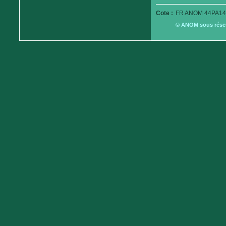
Cote :
FR ANOM 44PA14
© ANOM sous réserv