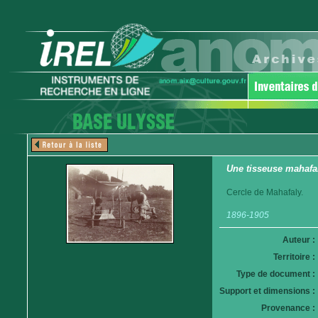
Une tisseuse mahafa
Cercle de Mahafaly.
1896-1905
Auteur :
Territoire :
Type de document :
Support et dimensions :
Provenance :