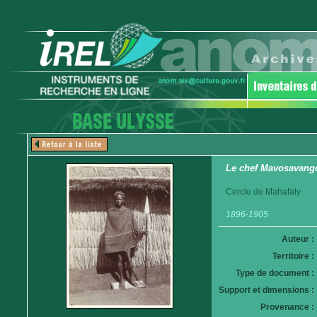
Le chef Mavosavang
Cercle de Mahafaly
1896-1905
Auteur :
Territoire :
Type de document :
Support et dimensions :
Provenance :