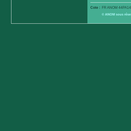
Cote :
FR ANOM 44PA14
© ANOM sous réserv