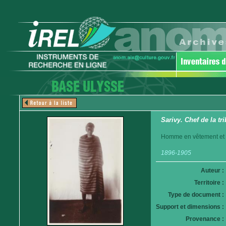
Sarivy. Chef de la tr
Homme en vêtement et co
1896-1905
Auteur :
Territoire :
Type de document :
Support et dimensions :
Provenance :