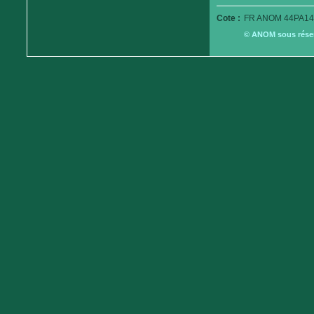
Cote :
FR ANOM 44PA14
© ANOM sous réserv