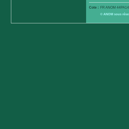
Cote :
FR ANOM 44PA14
© ANOM sous réserv