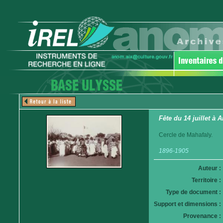
Fête du 14 juillet à
Cercle de Mahafaly.
1896-1905
Auteur :
Territoire :
Type de document :
Support et dimensions :
Provenance :