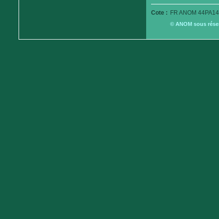
Cote :
FR ANOM 44PA14
© ANOM sous réserv