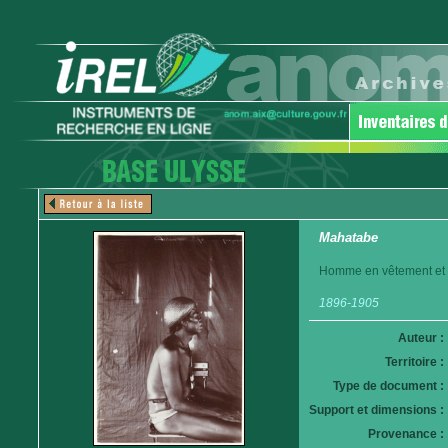
Mahatabe
Homme en vêtement et c
1896-1905
Auteur :
Territoire :
Type de document :
Support et dimensions :
Provenance :