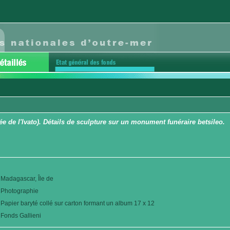
e de l'Ivato). Détails de sculpture sur un monument funéraire betsileo.
Madagascar, Île de
Photographie
Papier baryté collé sur carton formant un album 17 x 12
Fonds Gallieni