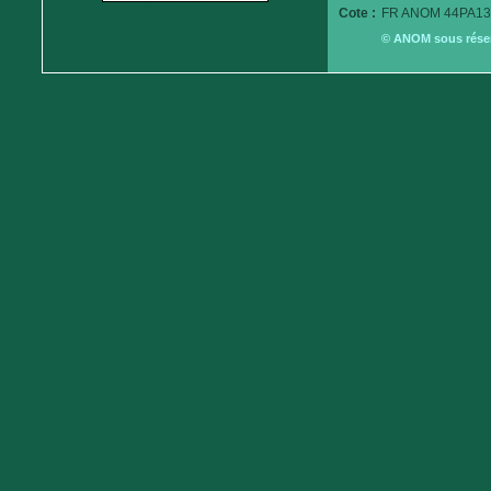
Cote :
FR ANOM 44PA13
© ANOM sous réserv