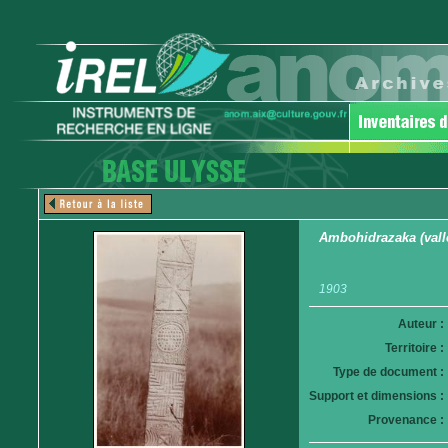
Ambohidrazaka (vallé
1903
Auteur :
Territoire :
Type de document :
Support et dimensions :
Provenance :