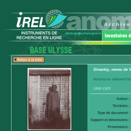
Sinaotsy, neveu de 
Homme en vêtement trad
1896-1905
Auteur :
Territoire :
Type de document :
Support et dimensions :
Provenance :