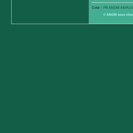
Cote :
FR ANOM 44PA14
© ANOM sous réserv