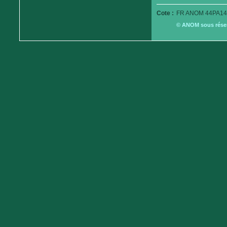
Cote :
FR ANOM 44PA14
© ANOM sous réserv