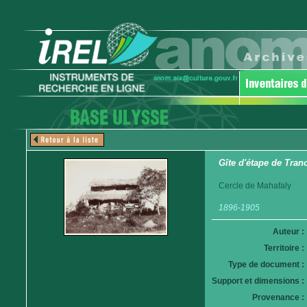
Gîte d'étape de Tran
Cercle de Mahafaly
1896-1905
Auteur :
Territoire :
Type de document :
Support et dimensions :
Provenance :