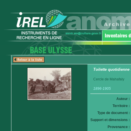
Toilette quotidienne
Cercle de Mahafaly
1896-1905
Auteur :
Territoire :
Type de document :
Support et dimensions :
Provenance :