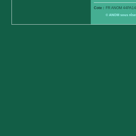
Cote :
FR ANOM 44PA14
© ANOM sous réserv