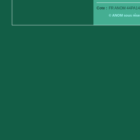
Cote :
FR ANOM 44PA14
© ANOM sous réserv