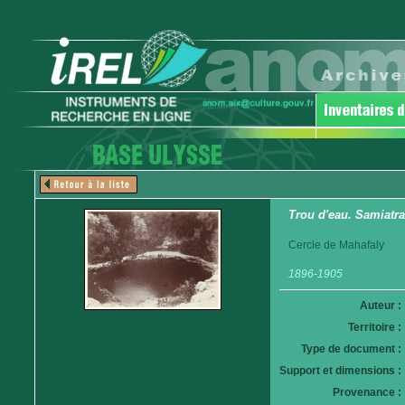
Trou d'eau. Samiatra
Cercle de Mahafaly
1896-1905
Auteur :
Territoire :
Type de document :
Support et dimensions :
Provenance :