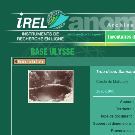
Trou d'eau. Samiatra
Cercle de Mahafaly
1896-1905
Auteur :
Territoire :
Type de document :
Support et dimensions :
Provenance :