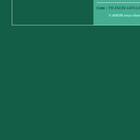
Cote :
FR ANOM 44PA14
© ANOM sous réserv