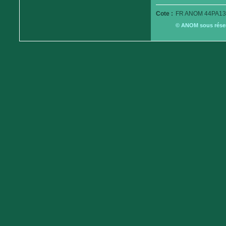
Cote :
FR ANOM 44PA13
© ANOM sous réserv