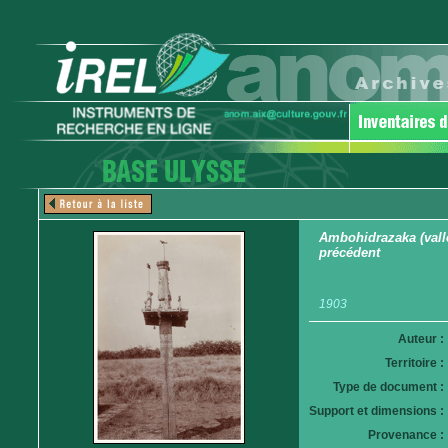
Ambohidrazaka (vallé
précédent
1903
Auteur :
Territoire :
Type de document :
Support et dimensions :
Provenance :