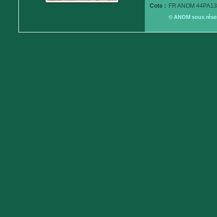
Cote :
FR ANOM 44PA13
© ANOM sous réserv