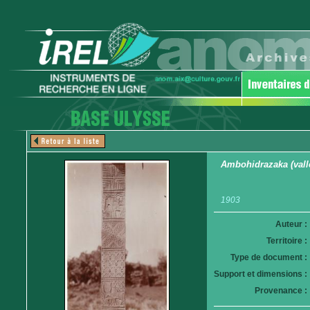
Ambohidrazaka (vallé
1903
Auteur :
Territoire :
Type de document :
Support et dimensions :
Provenance :