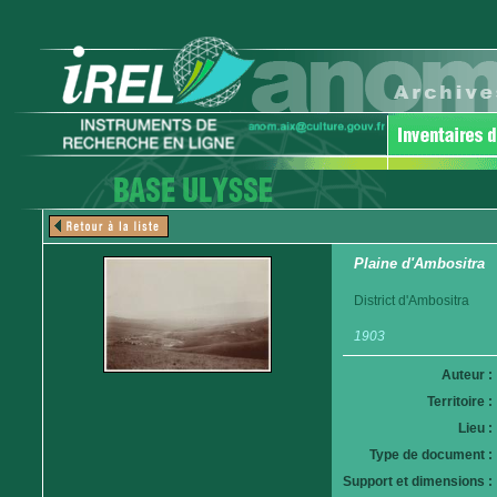
Plaine d'Ambositra
District d'Ambositra
1903
Auteur :
Territoire :
Lieu :
Type de document :
Support et dimensions :