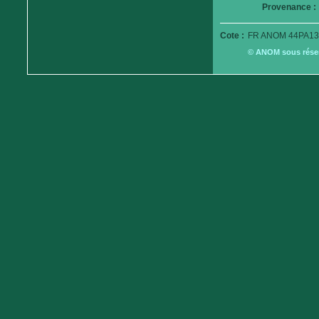
Provenance :
Cote :
FR ANOM 44PA13
© ANOM sous réserv