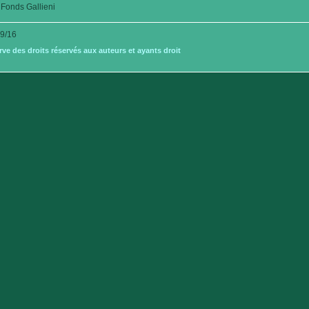
Fonds Gallieni
9/16
e des droits réservés aux auteurs et ayants droit