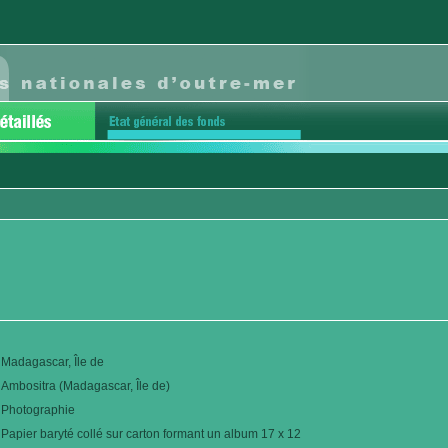
Madagascar, Île de
Ambositra (Madagascar, Île de)
Photographie
Papier baryté collé sur carton formant un album 17 x 12