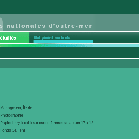
Madagascar, Île de
Photographie
Papier baryté collé sur carton formant un album 17 x 12
Fonds Gallieni