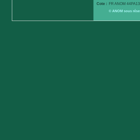
Cote :
FR ANOM 44PA13
© ANOM sous réserv