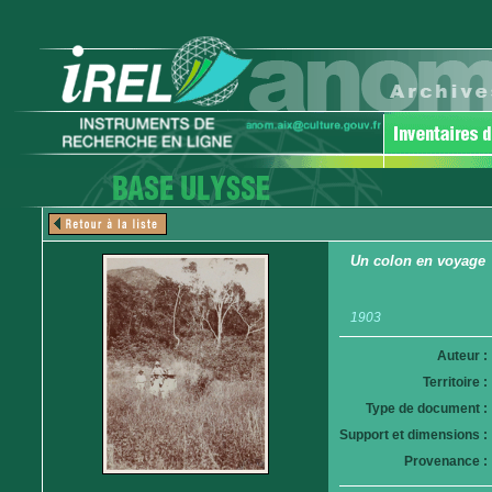
Un colon en voyage
1903
Auteur :
Territoire :
Type de document :
Support et dimensions :
Provenance :