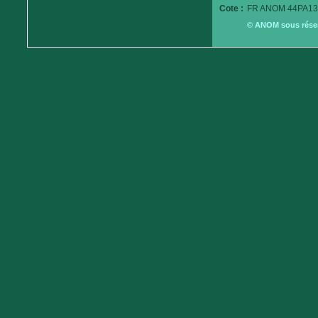
Cote :
FR ANOM 44PA13
© ANOM sous réserv