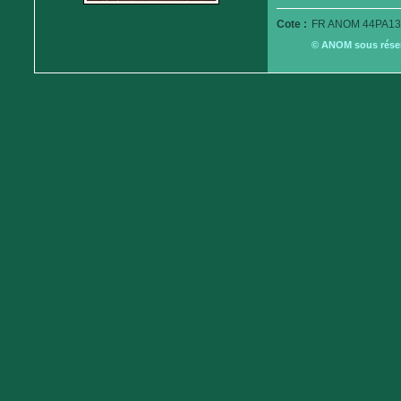
Cote :
FR ANOM 44PA13
© ANOM sous réserv