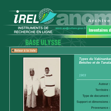
Types du Vakinankar
Betsileo et de Tanala
1903
Auteur :
Territoire :
Type de document :
Support et dimensions :
Provenance :