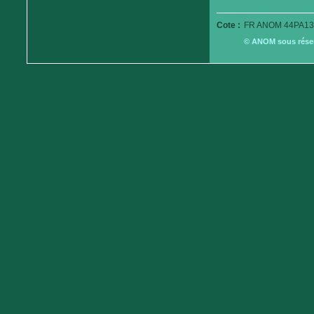
Cote :
FR ANOM 44PA13
© ANOM sous réserv