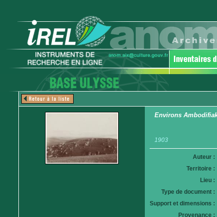
Environs Ambodifia
1903
Auteur :
Territoire :
Lieu :
Type de document :
Support et dimensions :
Provenance :