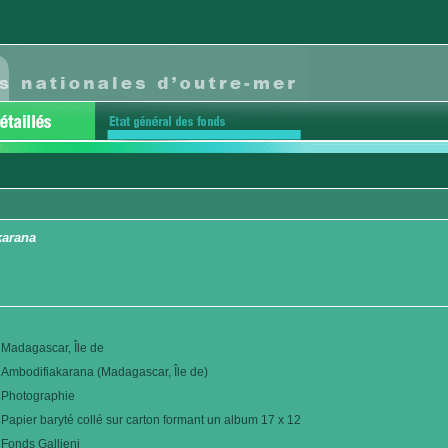
karana
Madagascar, Île de
Ambodifiakarana (Madagascar, Île de)
Photographie
Papier baryté collé sur carton formant un album 17 x 12
Fonds Gallieni