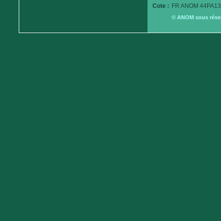
Cote :
FR ANOM 44PA13
© ANOM sous réserv