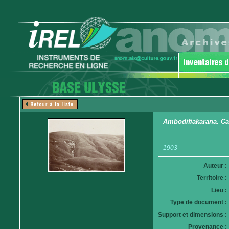
Ambodifiakarana. C
1903
Auteur :
Territoire :
Lieu :
Type de document :
Support et dimensions :
Provenance :