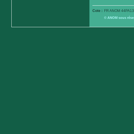
Cote :
FR ANOM 44PA13
© ANOM sous réserv