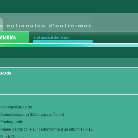
ascade
Madagascar, Île de
Ambodifiakarana (Madagascar, Île de)
Photographie
Papier baryté collé sur carton formant un album 17 x 12
Fonds Gallieni