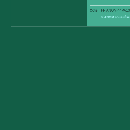
Cote :
FR ANOM 44PA13
© ANOM sous réserv