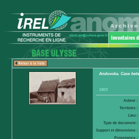
Andovoka. Case bets
1903
Auteur :
Territoire :
Lieu :
Type de document :
Support et dimensions :
Provenance :