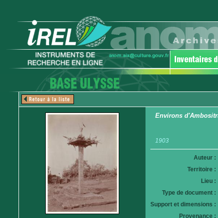
Environs d'Ambositra
1903
Auteur :
Territoire :
Lieu :
Type de document :
Support et dimensions :
Provenance :