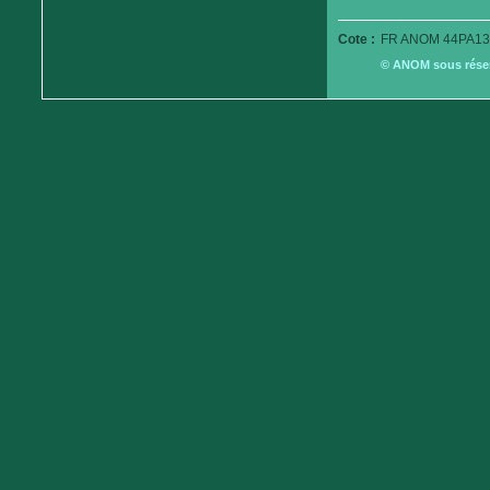
Cote :
FR ANOM 44PA13
© ANOM sous réserv