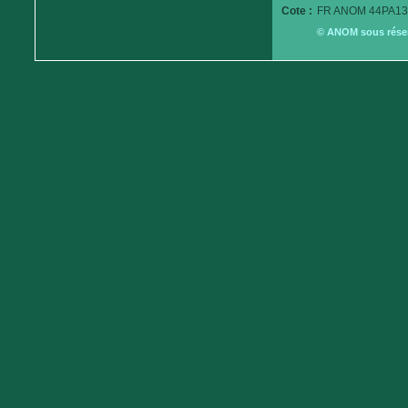
Cote :
FR ANOM 44PA13
© ANOM sous réserv