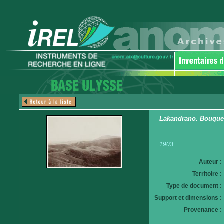
Lakandrano. Bouquets 
1903
Auteur :
Territoire :
Type de document :
Support et dimensions :
Provenance :