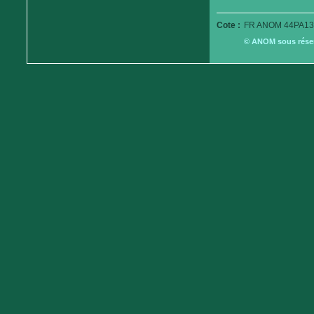
Cote :
FR ANOM 44PA13
© ANOM sous réserv