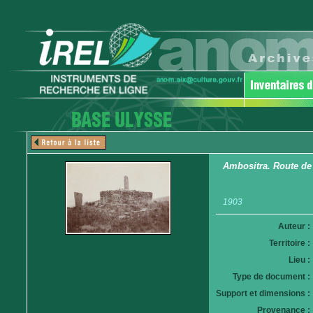
Ambositra. Route de
1903
Auteur :
Territoire :
Lieu :
Type de document :
Support et dimensions :
Provenance :