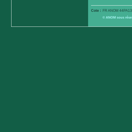
Cote :
FR ANOM 44PA13
© ANOM sous réserv