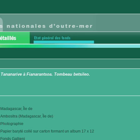
 Tananarive à Fianarantsoa. Tombeau betsileo.
Madagascar, Île de
Ambositra (Madagascar, Île de)
Photographie
Papier baryté collé sur carton formant un album 17 x 12
Fonds Gallieni