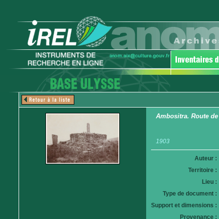
Ambositra. Route de
1903
Auteur :
Territoire :
Lieu :
Type de document :
Support et dimensions :
Provenance :