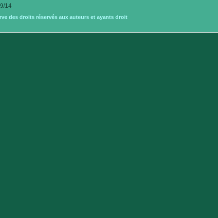
9/14
e des droits réservés aux auteurs et ayants droit