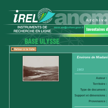
Environs de Miadanim
1903
Auteur :
Territoire :
Type de document :
Support et dimensions :
Provenance :