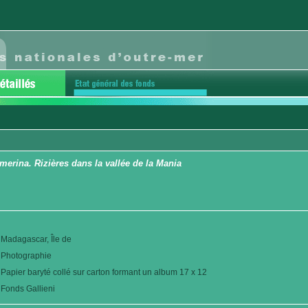
erina. Rizières dans la vallée de la Mania
Madagascar, Île de
Photographie
Papier baryté collé sur carton formant un album 17 x 12
Fonds Gallieni