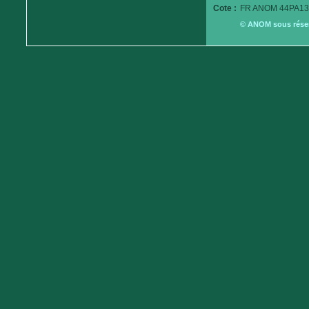
Cote :
FR ANOM 44PA13
© ANOM sous réserv