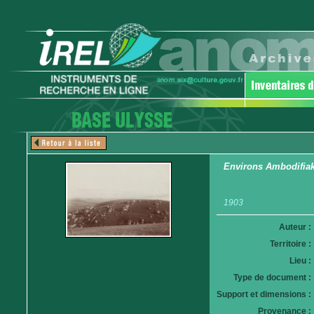
Environs Ambodifia
1903
Auteur :
Territoire :
Lieu :
Type de document :
Support et dimensions :
Provenance :