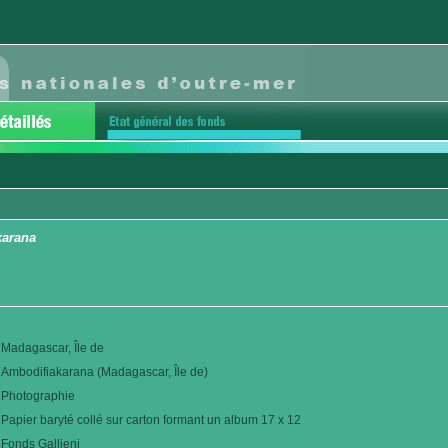
karana
Madagascar, Île de
Ambodifiakarana (Madagascar, Île de)
Photographie
Papier baryté collé sur carton formant un album 17 x 12
Fonds Gallieni