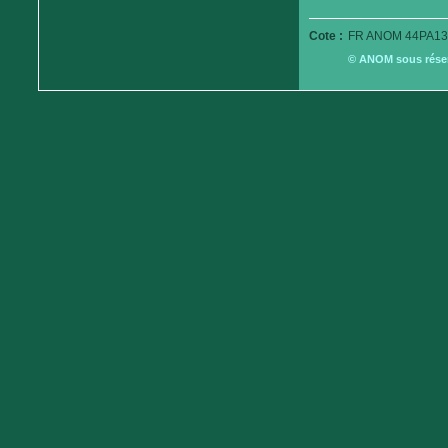
Cote :
FR ANOM 44PA13
© ANOM sous réserv