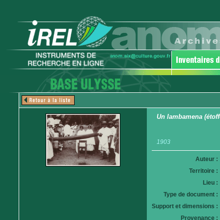
Un lambamena (étoffe
1903
Auteur :
Territoire :
Lieu :
Type de document :
Support et dimensions :
Provenance :