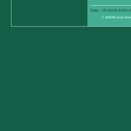
Cote :
FR ANOM 44PA13
© ANOM sous réserv