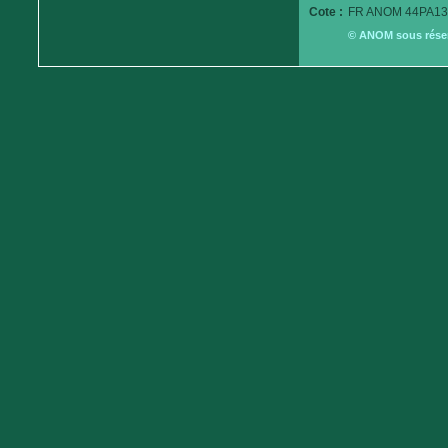
Cote :
FR ANOM 44PA13
© ANOM sous réserv