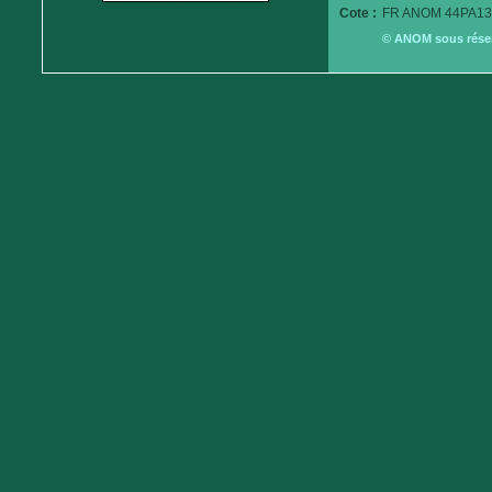
Cote :
FR ANOM 44PA13
© ANOM sous réserv