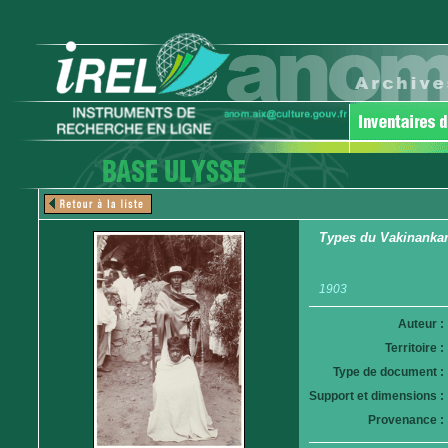
Types du Vakinankara
1903
Auteur :
Territoire :
Type de document :
Support et dimensions :
Provenance :