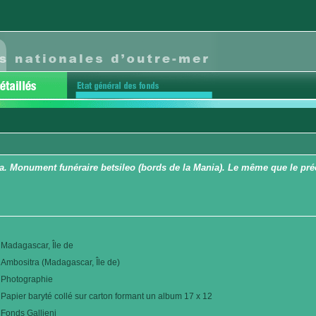
a. Monument funéraire betsileo (bords de la Mania). Le même que le pr
Madagascar, Île de
Ambositra (Madagascar, Île de)
Photographie
Papier baryté collé sur carton formant un album 17 x 12
Fonds Gallieni