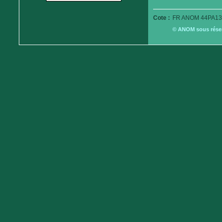
Cote :
FR ANOM 44PA13
© ANOM sous réserv