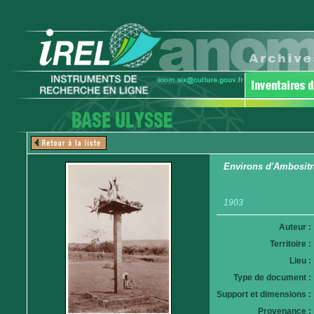
Environs d'Ambositr
1903
Auteur :
Territoire :
Lieu :
Type de document :
Support et dimensions :
Provenance :