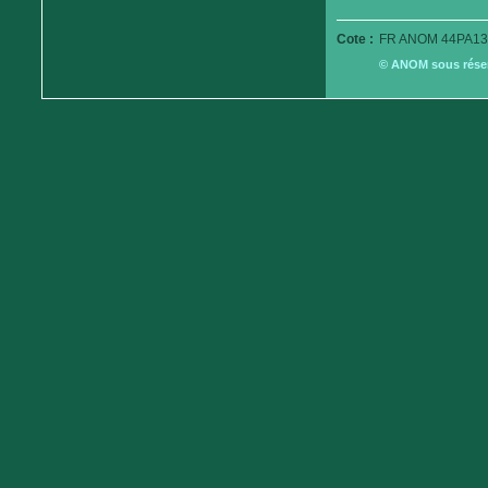
Cote :
FR ANOM 44PA13
© ANOM sous réserv