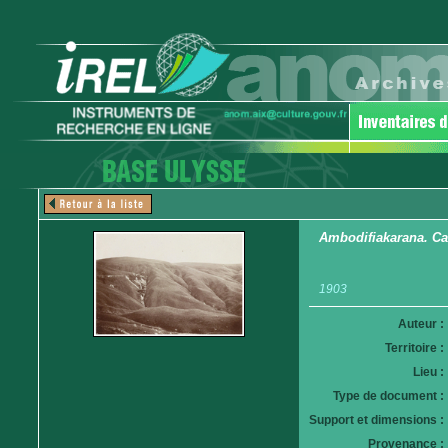
Ambodifiakarana. C
1903
Auteur :
Territoire :
Lieu :
Type de document :
Support et dimensions :
Provenance :