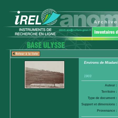
Environs de Miadanim
1903
Auteur :
Territoire :
Type de document :
Support et dimensions :
Provenance :