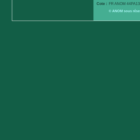
Cote :
FR ANOM 44PA13
© ANOM sous réserv