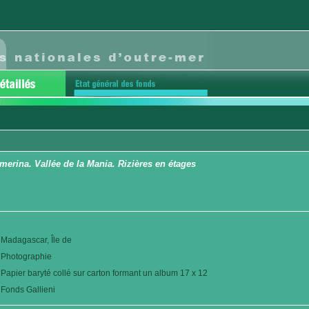
erina. Vallée de la Mania. Rizières en étages
Madagascar, Île de
Photographie
Papier baryté collé sur carton formant un album 17 x 12
Fonds Gallieni