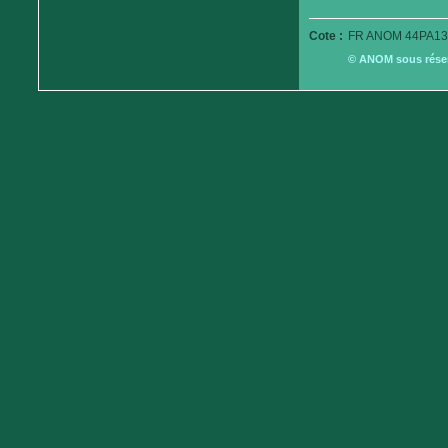
Cote :
FR ANOM 44PA13
© ANOM sous réserv