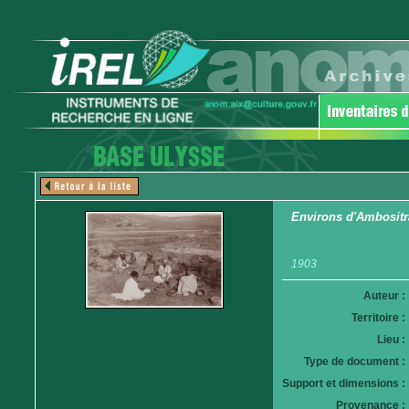
Environs d'Ambositra
1903
Auteur :
Territoire :
Lieu :
Type de document :
Support et dimensions :
Provenance :