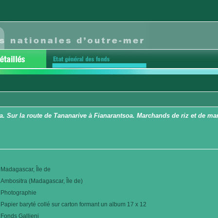
. Sur la route de Tananarive à Fianarantsoa. Marchands de riz et de ma
Madagascar, Île de
Ambositra (Madagascar, Île de)
Photographie
Papier baryté collé sur carton formant un album 17 x 12
Fonds Gallieni