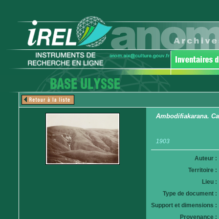
Ambodifiakarana. C
1903
Auteur :
Territoire :
Lieu :
Type de document :
Support et dimensions :
Provenance :