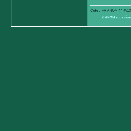
Cote :
FR ANOM 44PA13
© ANOM sous réserv