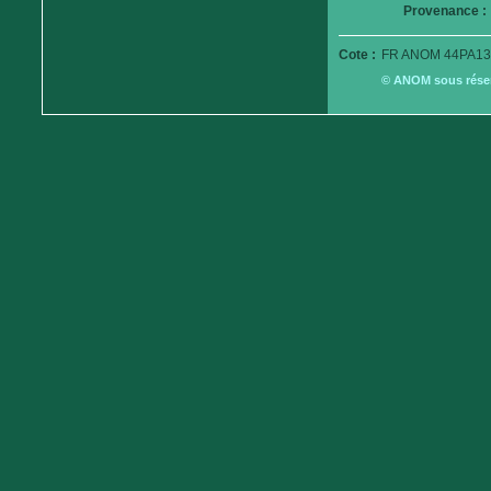
Provenance :
Cote :
FR ANOM 44PA13
© ANOM sous réserv