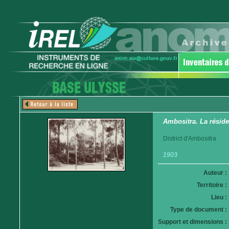
Ambositra. La résid
District d'Ambositra
1903
Auteur :
Territoire :
Lieu :
Type de document :
Support et dimensions :