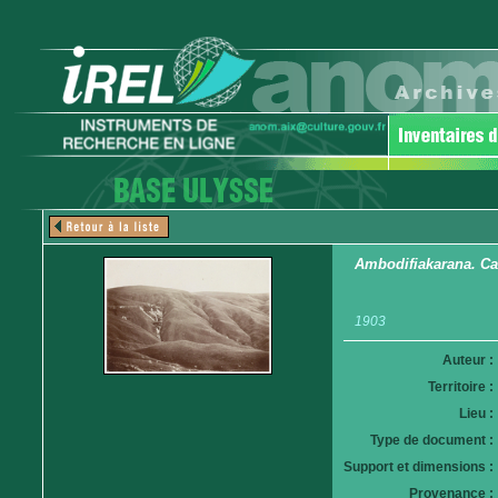
Ambodifiakarana. C
1903
Auteur :
Territoire :
Lieu :
Type de document :
Support et dimensions :
Provenance :