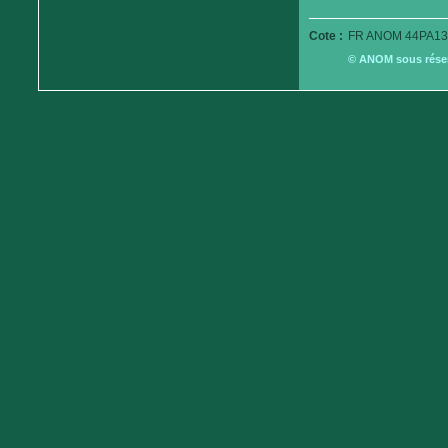
Cote :
FR ANOM 44PA13
© ANOM sous réserv