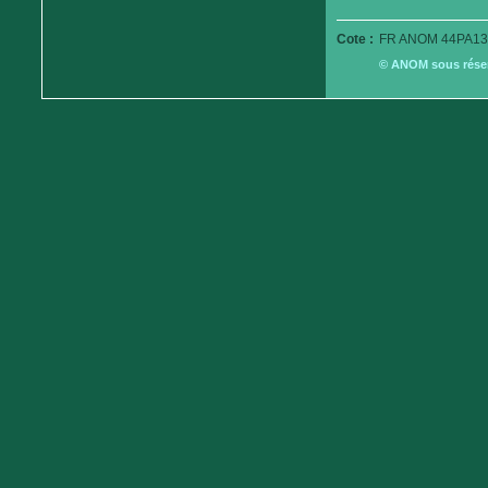
Cote :
FR ANOM 44PA13
© ANOM sous réserv