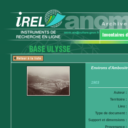
Environs d'Ambositra
1903
Auteur :
Territoire :
Lieu :
Type de document :
Support et dimensions :
Provenance :