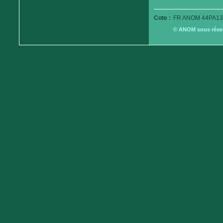
Cote :
FR ANOM 44PA13
© ANOM sous réserv