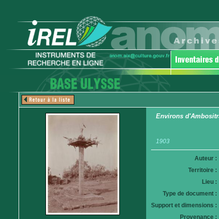
Environs d'Ambositra
1903
Auteur :
Territoire :
Lieu :
Type de document :
Support et dimensions :
Provenance :