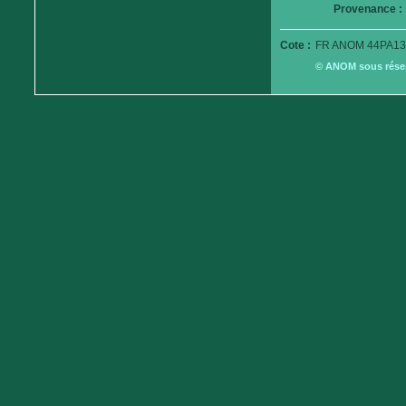
Provenance :
Cote :
FR ANOM 44PA13
© ANOM sous réserv