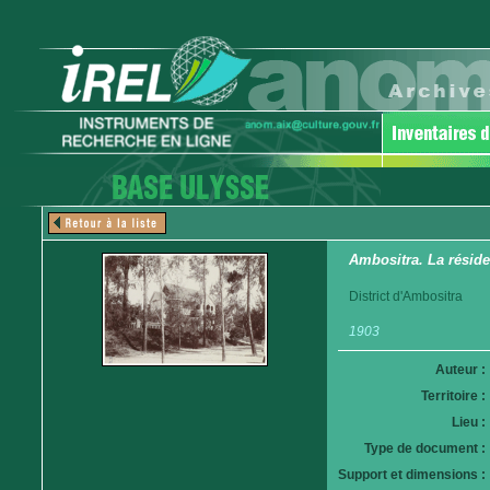
Ambositra. La résid
District d'Ambositra
1903
Auteur :
Territoire :
Lieu :
Type de document :
Support et dimensions :