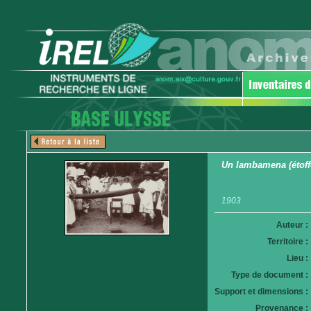
Un lambamena (étoffe
1903
Auteur :
Territoire :
Lieu :
Type de document :
Support et dimensions :
Provenance :