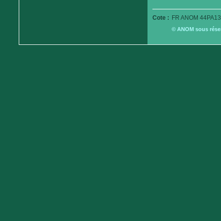
Cote :
FR ANOM 44PA13
© ANOM sous réserv